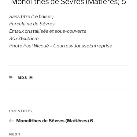
Monolithes de Sèvres (Matières) 5
Sans titre (Le baiser)
Porcelaine de Sèvres
Emaux cristallisés et sous-couverte
30x36x25cm
Photo Paul Nicoué – Courtesy JousseEntreprise
CATEGORIES
MDS-M
Post
Previous
PREVIOUS
navigation
Post
Monolithes de Sèvres (Matières) 6
Next
NEXT