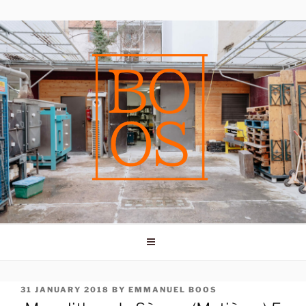
Skip
to
content
POSTED
31 JANUARY 2018
BY
EMMANUEL BOOS
ON