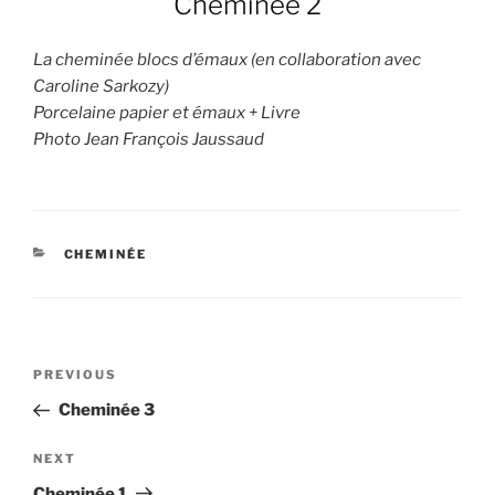
Cheminée 2
La cheminée blocs d’émaux (en collaboration avec
Caroline Sarkozy)
Porcelaine papier et émaux + Livre
Photo Jean François Jaussaud
CATEGORIES
CHEMINÉE
Post
Previous
PREVIOUS
navigation
Post
Cheminée 3
Next
NEXT
Post
Cheminée 1