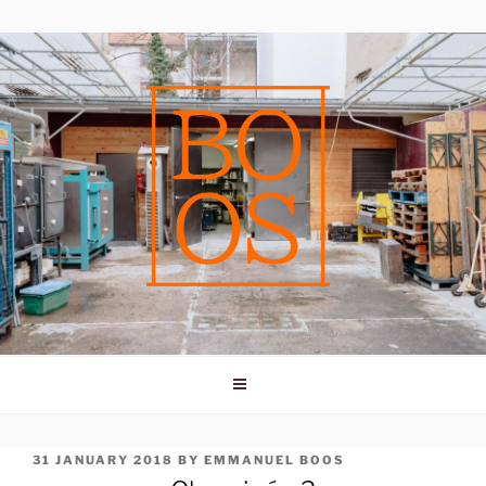
Skip
to
content
POSTED
31 JANUARY 2018
BY
EMMANUEL BOOS
ON